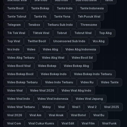
Sok Imut Viral
Stw Indo
Sub Indo
Sub Indo Barat
Tante
Tante Bocil
Tante Bokep
Tante Indo
Tante Indonesia
Tante Tobrut
Tante Vs
Tante Yona
Teh Pucuk Viral
Telegram
Terabox
Terbaru Sub Indo
Threesome
Tik Tok Viral
Tiktok Viral
Tobrut
Tobrut Viral
Top Abg
Top Viral
Twitter Bocil
Uncensored Sub Indo
Vcs Abg
Vcs Indo
Video
Video Abg
Video Abg Indonesia
Video Abg Terbaru
Video Abg Viral
Video Bocil Sd
Video Bocil Viral
Video Bokep
Video Bokep Abg
Video Bokep Bocil
Video Bokep Indo
Video Bokep Indo Terbaru
Video Bokep Terbaru
Video Indo Terbaru
Video Ru
Video Tante
Video Viral
Video Viral 2026
Video Viral Abg Indo
Video Viral Indo
Video Viral Indonesia
Video Viral Jepang
Video Viral Terbaru
Vidoy
Viral
Viral 1
Viral 2
Viral 2025
Viral 2026
Viral Am
Viral Anak
Viral Botol
Viral Bu
Viral Com
Viral Cukur Kumis
Viral Edit
Viral Film
Viral Funk