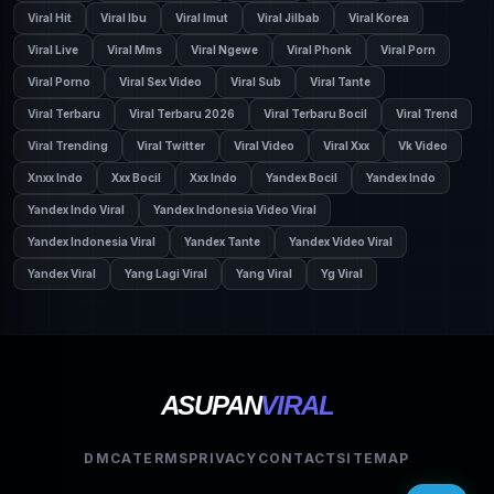
Viral Hit
Viral Ibu
Viral Imut
Viral Jilbab
Viral Korea
Viral Live
Viral Mms
Viral Ngewe
Viral Phonk
Viral Porn
Viral Porno
Viral Sex Video
Viral Sub
Viral Tante
Viral Terbaru
Viral Terbaru 2026
Viral Terbaru Bocil
Viral Trend
Viral Trending
Viral Twitter
Viral Video
Viral Xxx
Vk Video
Xnxx Indo
Xxx Bocil
Xxx Indo
Yandex Bocil
Yandex Indo
Yandex Indo Viral
Yandex Indonesia Video Viral
Yandex Indonesia Viral
Yandex Tante
Yandex Video Viral
Yandex Viral
Yang Lagi Viral
Yang Viral
Yg Viral
ASUPAN
VIRAL
DMCA
TERMS
PRIVACY
CONTACT
SITEMAP