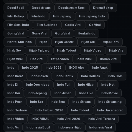
Dood Bocil
Doodstream
Doodstream Bocil
Drama Bokep
Film Bokep
Film Indo
Film Jepang
Film Jepang Indo
Film Semi Indo
Film Sub Indo
Gadis Viral
Go Viral
Going Viral
Gone Viral
Guru Viral
Hentai Indo
Hentai Sub Indo
Hijab
Hijab Cantik
Hijab Girl
Hijab Porn
Hijab Sex
Hijab Terbaru
Hijab Tobrut
Hijab Video
Hijab Vira
Hijab Viral
Hot Viral
Https Video
Inara Rusli
Indian Viral
Indo
Indo 2025
Indo 2026
INDO Abg
Indo Anak
Indo Barat
Indo Bokeh
Indo Cantik
Indo Colmek
Indo Com
Indo Di
Indo Download
Indo Full
Indo Hijab
Indo Hot
Indo Ibu
Indo Jepang
Indo Jilbab
Indo Live
Indo Movie
Indo Porn
Indo Sex
Indo Sma
Indo Stream
Indo Streaming
Indo Terbaru
Indo Terbaru 2026
Indo Tobrut
Indo Uncensored
Indo Video
INDO VIRAL
Indo Viral 2026
Indo Viral Terbaru
Indo Vs
Indonesia Bocil
Indonesia Hijab
Indonesia Viral