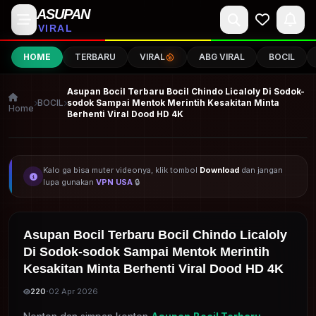
ASUPAN
VIRAL
HOME
TERBARU
VIRAL
ABG VIRAL
BOCIL
Asupan Bocil Terbaru Bocil Chindo Licaloly Di Sodok-
BOCIL
sodok Sampai Mentok Merintih Kesakitan Minta
Home
Berhenti Viral Dood HD 4K
MR.ASUPAN DOOD CROT
Kalo ga bisa muter videonya, klik tombol
Download
dan jangan
lupa gunakan
VPN USA
🔒
Asupan Bocil Terbaru Bocil Chindo Licaloly
Di Sodok-sodok Sampai Mentok Merintih
Kesakitan Minta Berhenti Viral Dood HD 4K
·
220
02 Apr 2026