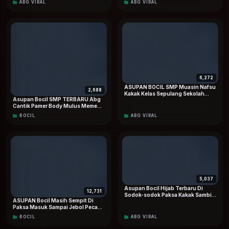
ABG VIRAL
ABG VIRAL
Eksklusif Hd
6,272
ASUPAN BOCIL SMP Muasin Nafsu
2,688
Kakak Kelas Sepulang Sekolah
Asupan Bocil SMP TERBARU Abg
Sampai CROT Berkali-kali Viral
Cantik Pamer Body Mulus Memew
Terbaru
Pink dan Masih Sempit Top
BOCIL
ABG VIRAL
TRENDING On Social Media
5,037
Asupan Bocil Hijab Terbaru Di
12,731
Sodok-sodok Paksa Kakak Sambil
ASUPAN Bocil Masih Sempit Di
Riasan VIRAL Dood
Paksa Masuk Sampai Jebol Pecah
Perawan Doodstream Viral
BOCIL
ABG VIRAL