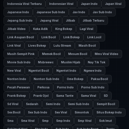
Indonesia Viral Terbaru
Indonesian Viral
Japan Indo
Japan Viral
Japanese Indo
Japanese Sub Indo
Jav Indo
Jav Sub Indo
Jepang Sub Indo
Jepang Viral
Jilbab
Jilbab Terbaru
Jilbab Video
Kaka Adik
King Bokep
Lagi Viral
Link Asupan Bocil
Link Bocil
Link Bokep
Link Locil
Link Viral
Lives Bokep
Lulu Stream
Masih Bocil
Masih Sempit Pink
Memek Bocil
Mesum Bocil
Mms Viral Video
Movie Sub Indo
Msbreewc
Muslim Hijab
Nay Tik Tok
New Viral
Ngentot Bocil
Ngentot Indo
Ngewe Indo
Nonton Indo
Nonton Sub Indo
Ome Bokep
Paksa Bocil
Pecah Perawan
Perkosa
Porno Indo
Porno Sub Indo
Prank Bokep
Prank Ojol
Sama Tante
Sama Viral
SD
Sd Viral
Sedarah
Semi Indo
Semi Sub Indo
Sempit Bocil
Sex Bocil
Sex Sub Indo
Sex Viral
Simontok
Situs Bokep Indo
Sma
Sma Viral
Smp
Smp Indo
Smp Viral
Sok Imut