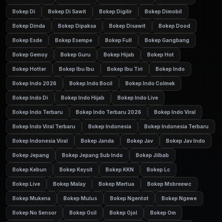
Bokep Di
Bokep Di Sawit
Bokep Digilir
Bokep Dimobil
Bokep Dinda
Bokep Dipaksa
Bokep Disawit
Bokep Dood
Bokep Esde
Bokep Esempe
Bokep Full
Bokep Gangbang
Bokep Gemoy
Bokep Guru
Bokep Hijab
Bokep Hot
Bokep Hotter
Bokep Ibu Ibu
Bokep Ibu Tiri
Bokep Indo
Bokep Indo 2026
Bokep Indo Bocil
Bokep Indo Colmek
Bokep Indo Di
Bokep Indo Hijab
Bokep Indo Live
Bokep Indo Terbaru
Bokep Indo Terbaru 2026
Bokep Indo Viral
Bokep Indo Viral Terbaru
Bokep Indonesia
Bokep Indonesia Terbaru
Bokep Indonesia Viral
Bokep Janda
Bokep Jav
Bokep Jav Indo
Bokep Jepang
Bokep Jepang Sub Indo
Bokep Jilbab
Bokep Kebun
Bokep Keysit
Bokep KKN
Bokep Lc
Bokep Live
Bokep Malay
Bokep Mertua
Bokep Msbreewc
Bokep Mukena
Bokep Mulus
Bokep Ngentot
Bokep Ngewe
Bokep No Sensor
Bokep Ocil
Bokep Ojol
Bokep Om