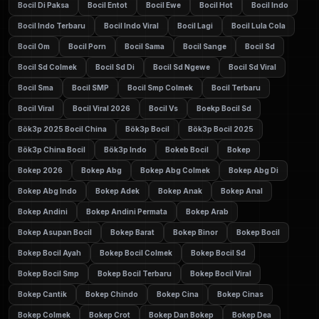
Bocil Di Paksa
Bocil Entot
Bocil Ewe
Bocil Hot
Bocil Indo
Bocil Indo Terbaru
Bocil Indo Viral
Bocil Lagi
Bocil Lula Cola
Bocil Om
Bocil Porn
Bocil Sama
Bocil Sange
Bocil Sd
Bocil Sd Colmek
Bocil Sd Di
Bocil Sd Ngewe
Bocil Sd Viral
Bocil Sma
Bocil SMP
Bocil Smp Colmek
Bocil Terbaru
Bocil Viral
Bocil Viral 2026
Bocil Vs
Boekp Bocil Sd
Bök3p 2025 Bocil China
Bök3p Bocil
Bök3p Bocil 2025
Bök3p China Bocil
Bök3p Indo
Bokeb Bocil
Bokep
Bokep 2026
Bokep Abg
Bokep Abg Colmek
Bokep Abg Di
Bokep Abg Indo
Bokep Adek
Bokep Anak
Bokep Anal
Bokep Andini
Bokep Andini Permata
Bokep Arab
Bokep Asupan Bocil
Bokep Barat
Bokep Binor
Bokep Bocil
Bokep Bocil Ayah
Bokep Bocil Colmek
Bokep Bocil Sd
Bokep Bocil Smp
Bokep Bocil Terbaru
Bokep Bocil Viral
Bokep Cantik
Bokep Chindo
Bokep Cina
Bokep Cinas
Bokep Colmek
Bokep Crot
Bokep Dan Bokep
Bokep Dea