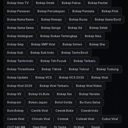
Bokep Ome TV
Bokep Omek
Bokep Paksa
Bokep Pantat
Bokep Perawan
Bokep Percakapan
Bokep Permata
Bokep Pink
Bokep Rame Rame
Bokep Remaja
Bokep Rusia
Bokep Sama Bocil
Bokep Sama Sama
Bokep Sange
Bokep Sd
Bokep Seleb
Bokep Selebgram
Bokep Siskae Terlengkap
Bokep Sma
Bokep Smp
Bokep SMP Viral
Bokep Sotwe
Bokep Stw
Bokep Sub
Bokep Sub Indo
Bokep Tante Bocil
Bokep Tante Indo
Bokep Teh Pucuk
Bokep Terbaru
Bokep ThreeSome
Bokep Tiktok
Bokep Tobrut
Bokep Tudung
Bokep Update
Bokep VCS
Bokep VCS 2026
Bokep Viral
Bokep Viral 2026
Bokep Viral Terbaru
Bokep Viral Video
Bokep VS
Bokep Vs Bule
Bokep Xxx
Bokep Yandex
Bokepsin
Bokes Japan
Botol Golda
Bu Guru Salsa
Bule Bokep
Cantik Viral
Cewek Boke
Cewek Indo
Cewek Viral
Chindo Viral
Colmek
Colmek Viral
Cukur Viral
CUT SALWA
Desi Viral
Di Tante
Di Viral
Dood