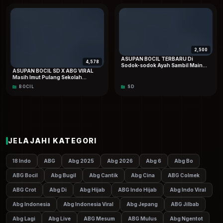
2,500
ASUPAN BOCIL TERBARU Di
4,578
Sodok-sodok Ayah Sambil Main
ASUPAN BOCIL SD X ABG VIRAL
Game Special Hd
Masih Imut Pulang Sekolah
Langsung Mesum Sama Teman
BOCIL
SD
Kelasnya
JELAJAHI KATEGORI
18 Indo
ABG
Abg 2025
Abg 2026
Abg 6
Abg Bo
ABG Bocil
Abg Bugil
Abg Cantik
Abg Cina
ABG Colmek
ABG Crot
Abg Di
Abg Hijab
ABG Indo Hijab
Abg Indo Viral
Abg Indonesia
Abg Indonesia Viral
Abg Jepang
ABG Jilbab
Abg Lagi
Abg Live
ABG Mesum
ABG Mulus
Abg Ngentot