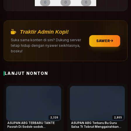
0
0
0
Traktir Admin Kopi!
Suka sama konten di sini? Dukung server
SAWER
tetap hidup dengan nyawer seikhlasnya,
bosku!
LANJUT NONTON
2,326
2,805
ASUPAN ABG TERBARU TANTE
ASUPAN ABG Terbaru Bu Guru
Pasrah Di Sodok-sodok
Salsa Tt Tobrut Menggairahkan
Keponakan Saat Rumah Sepi Viral
Special Dood Hd