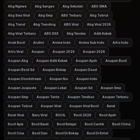
Abg Ngewe
Abg Sanges
Abg Sekolah
ABG SMA
Abg Sma Viral
Abg Smp
ABG Terbaru
Abg Tobrut
Abg Trend
Abg Trending
ABG Viral
Abg Viral 2026
Abg Viral Terbaru
ABG XXX
Abg Yandex
Adik Kakak
Anak Bocil
Andini
Anime Indo
Anime Sub Indo
Artis Indo
Artis Viral
Asupan
Asupan 2025
Asupan 2026
Asupan Abg
Asupan Adik Kakak
Asupan Ayah
Asupan Bocil
Asupan Bocil Sd
Asupan Bokep
Asupan Dood
Asupan Doodstream
Asupan Ibu
Asupan Indo
Asupan Juspaste
Asupan Lokal
Asupan Sd
Asupan Sma
Asupan Smp
Asupan Tante
Asupan Terabox
Asupan Terbaru
Asupan Tobrut
Asupan Viral
Asupan Viral Bocil
Barat
Barat Viral
Baru Viral
BOCIL
Bocil 2026
Bocil Ayah
Bocil Ayla
Bocil Barat
Bocil Belajar
Bocil Cantik
Bocil China
Bocil Cina
Bocil Dan
Bocil Di Bokep
Bocil Di Entot